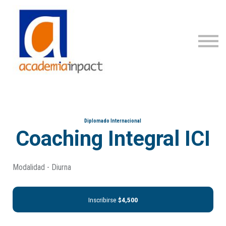
Programas
Staff
Acceder
Registrarse
Diplomado Internacional
Coaching Integral ICI
Modalidad - Diurna
Inscribirse
$4,500