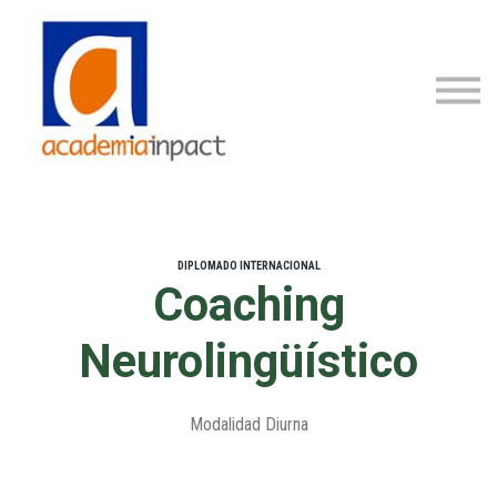
Programas
Staff
Acceder
Registrarse
DIPLOMADO INTERNACIONAL
Coaching
Neurolingüístico
Modalidad Diurna
Inscribirse
$2,000