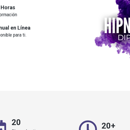
 Horas
ormación
ual en Línea
onible para ti.
20
20+