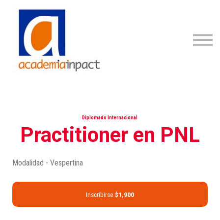
Programas
Staff
Acceder
Registrarse
Diplomado Internacional
Practitioner en PNL
Modalidad - Vespertina
Inscribirse
$1,900